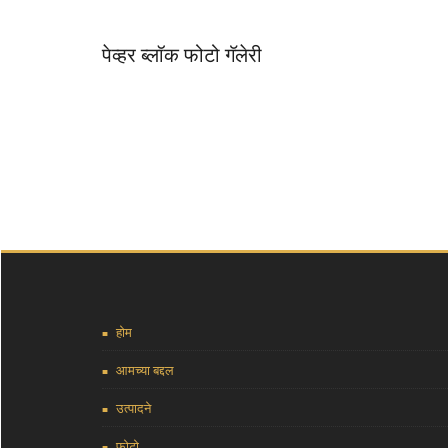
पेव्हर ब्लॉक फोटो गॅलेरी
होम
आमच्या बद्दल
उत्पादने
फोटो