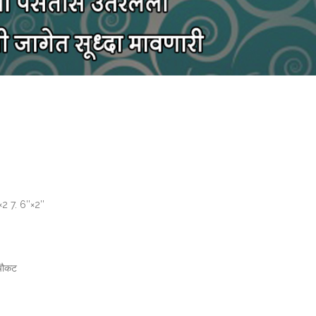
2 7. 6’’×2’’
 चौकट